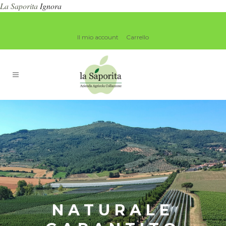
La Saporita
Ignora
Il mio account
Carrello
NATURALE