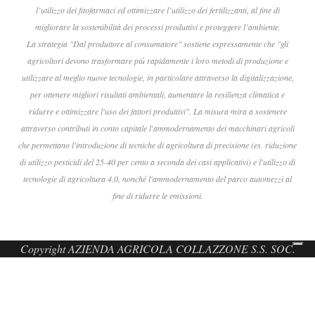
l’utilizzo dei fitofarmaci ed ottimizzare l’utilizzo dei fertilizzanti, al fine di
migliorare la sostenibilità dei processi produttivi e proteggere l’ambiente.
La strategia "Dal produttore al consumatore" sostiene espressamente che "gli
agricoltori devono trasformare più rapidamente i loro metodi di produzione e
utilizzare al meglio nuove tecnologie, in particolare attraverso la digitalizzazione,
per ottenere migliori risultati ambientali, aumentare la resilienza climatica e
ridurre e ottimizzare l'uso dei fattori produttivi". La misura mira a sostenere
attraverso contributi in conto capitale l'ammodernamento dei macchinari agricoli
che permettano l'introduzione di tecniche di agricoltura di precisione (es. riduzione
di utilizzo pesticidi del 25-40 per cento a seconda dei casi applicativi) e l'utilizzo di
tecnologie di agricoltura 4.0, nonché l'ammodernamento del parco automezzi al
fine di ridurre le emissioni.
Copyright AZIENDA AGRICOLA COLLAZZONE S.S. SOC.
AGRICOLA - P.IVA 01212110546 - site by
strikelab.it
Le tue preferenze relative alla privacy