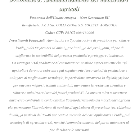
agricoli
Finanziato dall’Unione europea – Next Generation EU
Beneficiario:
AZ. AGR. COLLAZZONE S.S. SOCIETA’ AGRICOLA
Codice CUP:
F61G24004130006
Investimenti Finanziati:
Atomizzatore e Spandiconcime di precisione per ridurre
l’utilizzo dei fitofarmaci ed ottimizzare l’utilizzo dei fertilizzanti, al fine di
migliorare la sostenibilità dei processi produttivi e proteggere l’ambiente.
La strategia "Dal produttore al consumatore" sostiene espressamente che "gli
agricoltori devono trasformare più rapidamente i loro metodi di produzione e
utilizzare al meglio nuove tecnologie, in particolare attraverso la digitalizzazione,
per ottenere migliori risultati ambientali, aumentare la resilienza climatica e
ridurre e ottimizzare l'uso dei fattori produttivi". La misura mira a sostenere
attraverso contributi in conto capitale l'ammodernamento dei macchinari agricoli
che permettano l'introduzione di tecniche di agricoltura di precisione (es. riduzione
di utilizzo pesticidi del 25-40 per cento a seconda dei casi applicativi) e l'utilizzo di
tecnologie di agricoltura 4.0, nonché l'ammodernamento del parco automezzi al
fine di ridurre le emissioni.