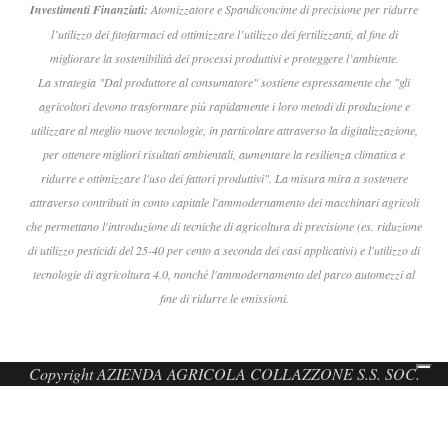
Investimenti Finanziati:
Atomizzatore e Spandiconcime di precisione per ridurre
l’utilizzo dei fitofarmaci ed ottimizzare l’utilizzo dei fertilizzanti, al fine di
migliorare la sostenibilità dei processi produttivi e proteggere l’ambiente.
La strategia "Dal produttore al consumatore" sostiene espressamente che "gli
agricoltori devono trasformare più rapidamente i loro metodi di produzione e
utilizzare al meglio nuove tecnologie, in particolare attraverso la digitalizzazione,
per ottenere migliori risultati ambientali, aumentare la resilienza climatica e
ridurre e ottimizzare l'uso dei fattori produttivi". La misura mira a sostenere
attraverso contributi in conto capitale l'ammodernamento dei macchinari agricoli
che permettano l'introduzione di tecniche di agricoltura di precisione (es. riduzione
di utilizzo pesticidi del 25-40 per cento a seconda dei casi applicativi) e l'utilizzo di
tecnologie di agricoltura 4.0, nonché l'ammodernamento del parco automezzi al
fine di ridurre le emissioni.
Copyright AZIENDA AGRICOLA COLLAZZONE S.S. SOC.
AGRICOLA - P.IVA 01212110546 - site by
strikelab.it
Ihre Datenschutzeinstellungen