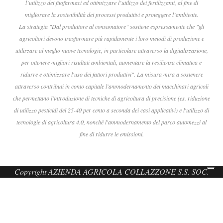
l’utilizzo dei fitofarmaci ed ottimizzare l’utilizzo dei fertilizzanti, al fine di
migliorare la sostenibilità dei processi produttivi e proteggere l’ambiente.
La strategia "Dal produttore al consumatore" sostiene espressamente che "gli
agricoltori devono trasformare più rapidamente i loro metodi di produzione e
utilizzare al meglio nuove tecnologie, in particolare attraverso la digitalizzazione,
per ottenere migliori risultati ambientali, aumentare la resilienza climatica e
ridurre e ottimizzare l'uso dei fattori produttivi". La misura mira a sostenere
attraverso contributi in conto capitale l'ammodernamento dei macchinari agricoli
che permettano l'introduzione di tecniche di agricoltura di precisione (es. riduzione
di utilizzo pesticidi del 25-40 per cento a seconda dei casi applicativi) e l'utilizzo di
tecnologie di agricoltura 4.0, nonché l'ammodernamento del parco automezzi al
fine di ridurre le emissioni.
Copyright AZIENDA AGRICOLA COLLAZZONE S.S. SOC.
AGRICOLA - P.IVA 01212110546 - site by
strikelab.it
Ihre Datenschutzeinstellungen
Hinweis bei Erhebung