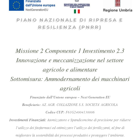
PIANO NAZIONALE DI RIPRESA E
RESILIENZA (PNRR)
Missione 2 Componente 1 Investimento 2.3
Innovazione e meccanizzazione nel settore
agricolo e alimentare
Sottomisura: Ammodernamento dei macchinari
agricoli
Finanziato dall’Unione europea – Next Generation EU
Beneficiario:
AZ. AGR. COLLAZZONE S.S. SOCIETA’ AGRICOLA
Codice CUP:
F61G24004130006
Investimenti Finanziati:
Atomizzatore e Spandiconcime di precisione per ridurre
l’utilizzo dei fitofarmaci ed ottimizzare l’utilizzo dei fertilizzanti, al fine di
migliorare la sostenibilità dei processi produttivi e proteggere l’ambiente.