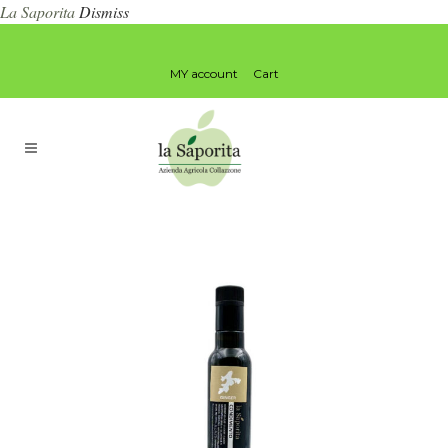
La Saporita
Dismiss
MY account
Cart